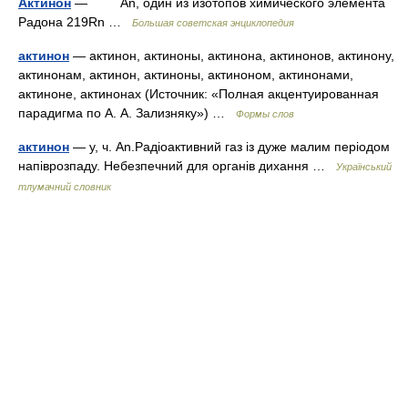
Актинон
— An, один из изотопов химического элемента
Радона 219Rn …
Большая советская энциклопедия
актинон
— актинон, актиноны, актинона, актинонов, актинону,
актинонам, актинон, актиноны, актиноном, актинонами,
актиноне, актинонах (Источник: «Полная акцентуированная
парадигма по А. А. Зализняку») …
Формы слов
актинон
— у, ч. An.Радіоактивний газ із дуже малим періодом
напіврозпаду. Небезпечний для органів дихання …
Український
тлумачний словник