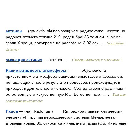
актинон
— (грч aktis, aktinos зрак) хем радиоактивен изотоп на
радонот, атомска тежина 219, реден број 86 хемиски знак Ап,
зрачи Х зраци, полувреме на распаѓање 3,92 сек …
Macedonian
dictionary
эманация актиния
— актинон …
Cловарь химических синонимов I
Радиоактивность атмосферы
— обусловлена
присутствием в атмосфере радиоактивных газов и аэрозолей,
попадающих в неё в результате процессов, происходящих в
природе, и деятельности человека. Соответственно различают
естественную и искусственную Р. а. Естественные… …
Большая
советская энциклопедия
Радон
— (лат. Radonum) Rn, радиоактивный химический
элемент VIII группы периодической системы Менделеева;
атомный номер 86, относится к инертным газам (См. Инертные