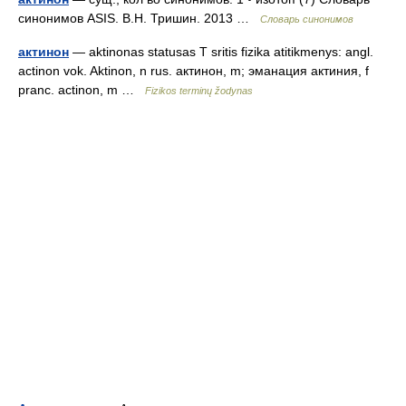
синонимов ASIS. В.Н. Тришин. 2013 …
Словарь синонимов
актинон
— aktinonas statusas T sritis fizika atitikmenys: angl.
actinon vok. Aktinon, n rus. актинон, m; эманация актиния, f
pranc. actinon, m …
Fizikos terminų žodynas