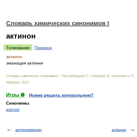
Cловарь химических синонимов I
актинон
Толкование
Перевод
актинон
эманация актиния
Cловарь химических синонимов I
.
Под редакцией С. Собецкой, В. Хоинского и П.
Майорек
.
2013
.
Игры ⚽
Нужно решить контрольную?
Синонимы
:
изотоп
актиномицин
аланин