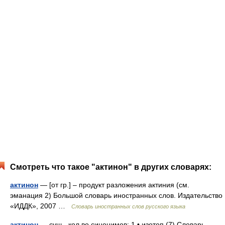
Смотреть что такое "актинон" в других словарях:
актинон
— [от гр.] – продукт разложения актиния (см.
эманация 2) Большой словарь иностранных слов. Издательство
«ИДДК», 2007 …
Словарь иностранных слов русского языка
актинон
— сущ., кол во синонимов: 1 • изотоп (7) Словарь